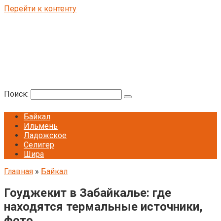
Перейти к контенту
Поиск:
Байкал
Ильмень
Ладожское
Селигер
Шира
Главная
»
Байкал
Гоуджекит в Забайкалье: где
находятся термальные источники,
фото