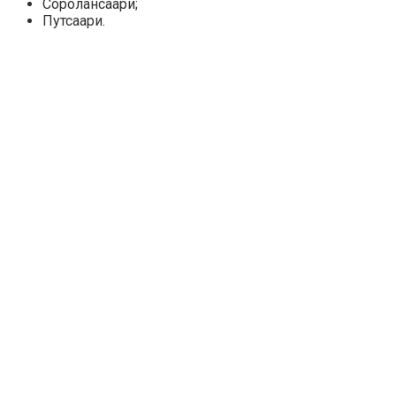
Соролансаари;
Путсаари.