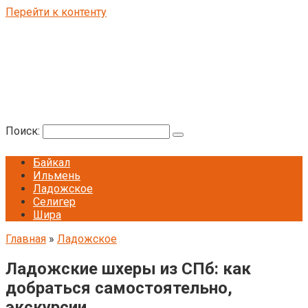
Перейти к контенту
Поиск:
Байкал
Ильмень
Ладожское
Селигер
Шира
Главная
»
Ладожское
Ладожские шхеры из СПб: как
добраться самостоятельно,
экскурсии