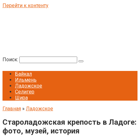
Перейти к контенту
Поиск:
Байкал
Ильмень
Ладожское
Селигер
Шира
Главная
»
Ладожское
Староладожская крепость в Ладоге:
фото, музей, история