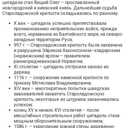
цитадели стал Вещий Олег – прославленный
новгородский и киевский князь. Дальнейшая судьба
Староладожской крепости складывалась по-разному:
X век – цитадель успешно препятствовала
проникновению неприятельских войск, прежде
всего, норманнов из Балтийского моря, на северо-
западные территории Руси;
997 г. – Староладожская крепость была захвачена
и разрушена Эйриком Хаконссоном–хладирским
(норвежским) ярлом – правителем
раннесредневековой Норвегии;
XI столетие – цитадель отстроили заново из
дерева;
1116 г. – сооружение каменной крепости по
приказу Мстислава Владимировича;
XIV век – многократные попытки шведских
завоевателей захватить Староладожскую
крепость; некоторые из штурмов заканчивались
успехом;
конец XV и начало XVI столетия – после
масштабных строительных работ цитадель стала
мощным оборонительным сооружением;
1586 г. – укрепление южной стены деревянно-